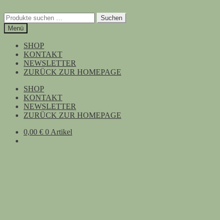
Zur
Zum
Navigation
Inhalt
Suchen
Suchen
springen
springen
nach:
Menü
SHOP
KONTAKT
NEWSLETTER
ZURÜCK ZUR HOMEPAGE
SHOP
KONTAKT
NEWSLETTER
ZURÜCK ZUR HOMEPAGE
0,00
€
0 Artikel