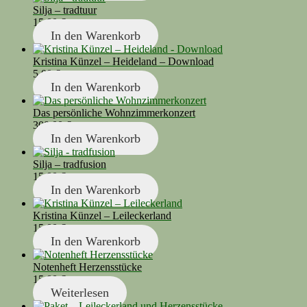
Silja – tradtuur
15,00
€
In den Warenkorb
Kristina Künzel – Heideland – Download
5,00
€
In den Warenkorb
Das persönliche Wohnzimmerkonzert
300,00
€
In den Warenkorb
Silja – tradfusion
15,00
€
In den Warenkorb
Kristina Künzel – Leileckerland
15,00
€
In den Warenkorb
Notenheft Herzensstücke
15,00
€
Weiterlesen