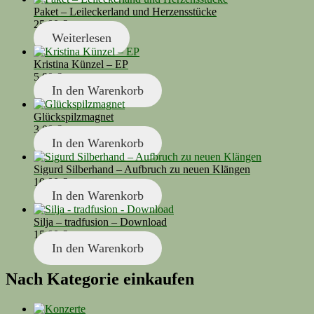
Paket – Leileckerland und Herzensstücke
25,00
€
Weiterlesen
Kristina Künzel – EP
5,00
€
In den Warenkorb
Glückspilzmagnet
3,00
€
In den Warenkorb
Sigurd Silberhand – Aufbruch zu neuen Klängen
10,00
€
In den Warenkorb
Silja – tradfusion – Download
15,00
€
In den Warenkorb
Nach Kategorie einkaufen