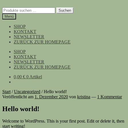
Zur
Zum
Navigation
Inhalt
Suchen
Suchen
springen
springen
nach:
Menü
SHOP
KONTAKT
NEWSLETTER
ZURÜCK ZUR HOMEPAGE
SHOP
KONTAKT
NEWSLETTER
ZURÜCK ZUR HOMEPAGE
0,00
€
0 Artikel
Start
/
Uncategorized
/
Hello world!
Veröffentlicht am
1. Dezember 2020
von
kristina
—
1 Kommentar
Hello world!
Welcome to WordPress. This is your first post. Edit or delete it, then
start writing!